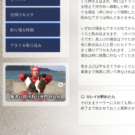
くり押さえ込まれ、時にはドラッ
を咥えて沖方向へ移動した時）と
ケる場合（岸に向かって移動した
仕掛け＆エサ
刻みなアタリは殆んどありません
いずれの場合もアタリが出てから
釣り場＆時期
くりと飲み込ませます、（タバコ
ろです）糸ふけの場合はフケた分
全に飲み込んだと思ったらドラッ
アタリ＆取り込み
きく煽りアワセを入れます、この
場合は特に慎重に行なってくだ
巻き上げは竿を立ててゆっくりと
最後まで海面に浮いて来なければ
カレイが釣れたら
そのままクーラーに入れても良い
終了まで生かせておくと新鮮さが