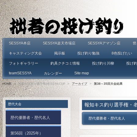
SESSYA本店
SESSYA楽天市場店
SESSYAアマゾン店
世
キャスティング大会
掲示板
投げ釣り勉強
8色投げたい
フォトギャラリー
釣具クチコミ情報
投げ釣り川柳
投げ
teamSESSYA
Site map
カレンダー
HOME
>
報知キス釣り選手権SESSYA CUP
>
アーカイブ
>
第38～35回大会結果
歴代大会
報知キス釣り選手権・
歴代優勝者・歴代名人
歴代優勝者・歴代名人
第56回（2025年）