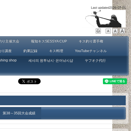
Last updated
2026-07-01
釣り主催大会
報知キスSESSYA CUP
キス釣り選手権
釣り講座
釣果記録
キス料理
YouTubeチャンネル
shing shop
세샤의 원투낚시･은어낚시샵
ヤフオク代行
第38～35回大会成績