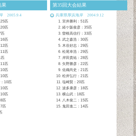
結果
第35回大会結果
2005.9.4
兵庫県厚浜海岸 2004.9.12
25匹
宮井勝利：51匹
20匹
経ケ阪俊彦：35匹
7匹
曽根高信行：33匹
16匹
武之森浩：30匹
12匹
木谷好志：29匹
11匹
松尾幸浩：29匹
1匹
岸田貴祐：28匹
11匹
矢野勝彦：22匹
10匹
佐織尚史：21匹
10匹
松井弘行：21匹
：10匹
塩崎賢：20匹
10匹
波多康彦：18匹
10匹
横山武：18匹
8匹
八木俊二：15匹
7匹
鬼田進二：14匹
匹