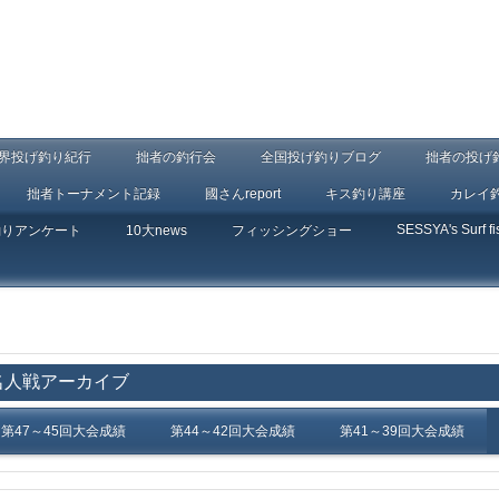
界投げ釣り紀行
拙者の釣行会
全国投げ釣りブログ
拙者の投げ
拙者トーナメント記録
國さんreport
キス釣り講座
カレイ
SESSYA's Surf fi
釣りアンケート
10大news
フィッシングショー
名人戦アーカイブ
第47～45回大会成績
第44～42回大会成績
第41～39回大会成績