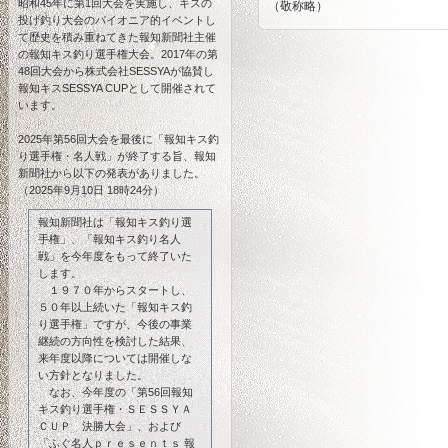
昭和45年に第1回大会を実施し、キスの
（敬称略）
投げ釣り大会のパイオニア的イベントし
て歴史を積み重ねてきた報知新聞社主催
の報知キス釣り選手権大会。2017年の第
48回大会から株式会社SESSYAが協賛し
報知キスSESSYA CUPとして開催されて
います。
2025年第56回大会を最後に「報知キス釣
り選手権・名人戦」が終了する旨、報知
新聞社から以下の発表がありました。
（2025年9月10日 18時24分）
報知新聞社は「報知キス釣り選
手権」、「報知キス釣り名人
戦」を今年度をもって終了いた
します。
１９７０年からスタートし、
５０年以上続いた「報知キス釣
り選手権」ですが、今後の事業
継続の方向性を検討した結果、
来年度以降については開催しな
い方針となりました。
なお、今年度の「第56回報知
キス釣り選手権・ＳＥＳＳＹＡ
ＣＵＰ 決勝大会」、および
「ふぐ名人ｐｒｅｓｅｎｔｓ 報