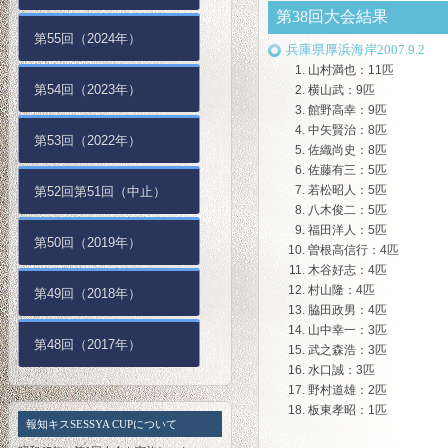
第38回大会結果
第55回（2024年）
兵庫県厚浜海岸2007.9.2
山村満也：11匹
第54回（2023年）
横山武：9匹
館野高幸：9匹
中矢賢治：8匹
第53回（2022年）
佐織尚史：8匹
佐藤有三：5匹
若松昭人：5匹
第52回第51回（中止）
八木俊二：5匹
福田洋人：5匹
第50回（2019年）
曽根高信行：4匹
木谷好志：4匹
村山隆：4匹
第49回（2018年）
脇田政男：4匹
山中幸一：3匹
第48回（2017年）
武之森浩：3匹
水口誠：3匹
野村道雄：2匹
板東孝昭：1匹
報知キスSESSYA CUPについて