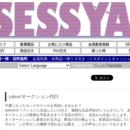
イド
新着製品
お気に入り商品
会員新規登録
S
代行
部品注文
FAX注文
困った時
国一律：送料無料
会員特典：全商品一律１％引き（１％ポイントキャッシュ
Powered by
Translate
yahoo!オークション代行
不要になったロッドやリールを売却しませんか？
yahoo!オークションに出品したいけれど、複雑な出品手続きにうんざりして、
オークションの面倒な手続きをすべて当店が代行し、当店から出品いたします
大！オークションに参加される方は、匿名の方の物よりも、釣具店が出品して
方から「この竿がこの価格で売れるとは驚き。」との声をいただいております