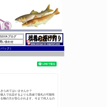
ESSYAブログ
問い合わせ
バック）
あきらめてはいませんか？
。個人で出品するよりも高値で落札の可能性
いる物の方が安心されます。今まで何人もの
。