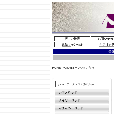
店主ご挨拶
お買い物ガ
返品キャンセル
ヤフオク
全
HOME
yahoo!オークション代行
yahoo!オークション落札結果
シマノロッド
ダイワ ロッド
がまかつ ロッド