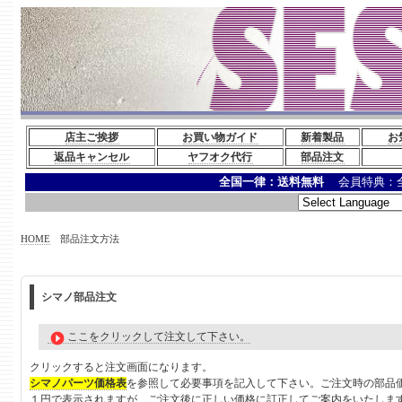
店主ご挨拶
お買い物ガイド
新着製品
お
返品キャンセル
ヤフオク代行
部品注文
全国一律：送料無料
会員特典：全
HOME
部品注文方法
シマノ部品注文
ここをクリックして注文して下さい。
クリックすると注文画面になります。
シマノパーツ価格表
を参照して必要事項を記入して下さい。ご注文時の部品
１円で表示されますが、ご注文後に正しい価格に訂正してご案内をいたしま