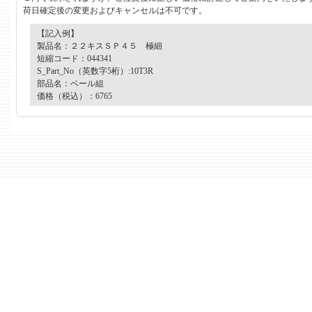
荷日確定後の変更およびキャンセルは不可です。
【記入例】
製品名：２２キスＳＰ４５ 極細
短縮コード：044341
S_Part_No（英数字5桁）:10T3R
部品名：ベール組
価格（税込）：6765