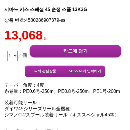
시마노 키스 스페셜 45 순정 스풀 13K3G
상품 번호:4580286907379-ss
13,068
엔
카드에 담기
／個
나의 관심상품
SESSYA에 연락하기
テーパー角度：4度
糸巻量：PE0.6号-250m、PE0.8号-250m、PE1号-200m
装着可能リール：
ダイワ45シリーズリール全機種
シマノC-2スプール装着リール（キススペシャル45等）