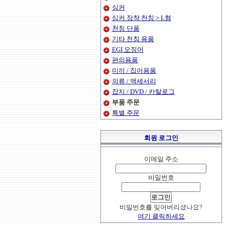
싱커
싱커 장착 천칭 > L형
천칭 단품
기타 천칭 용품
EGI 오징어
편의용품
미끼 / 집어용품
의류 / 액세서리
잡지 / DVD / 카탈로그
부품 주문
특별 주문
회원 로그인
이메일 주소
비밀번호
비밀번호를 잊어버리셨나요?
여기 클릭하세요