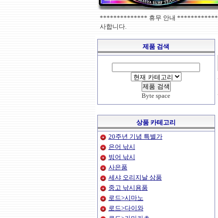
************** 휴무 안내 ******
사합니다.
제품 검색
Byte space
상품 카테고리
20주년 기념 특별가
은어 낚시
빙어 낚시
사은품
세샤 오리지날 상품
중고 낚시용품
로드>시마노
로드>다이와