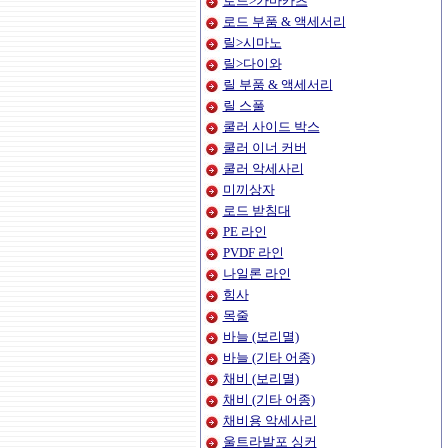
로드>가마카츠
로드 부품 & 액세서리
릴>시마노
릴>다이와
릴 부품 & 액세서리
릴 스풀
쿨러 사이드 박스
쿨러 이너 커버
쿨러 악세사리
미끼상자
로드 받침대
PE 라인
PVDF 라인
나일론 라인
힘사
목줄
바늘 (보리멸)
바늘 (기타 어종)
채비 (보리멸)
채비 (기타 어종)
채비용 악세사리
울트라발포 싱커