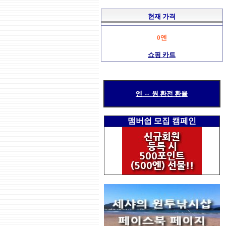
현재 가격
0엔
쇼핑 카트
엔 ⇔ 원 환전 환율
맴버쉽 모집 캠페인