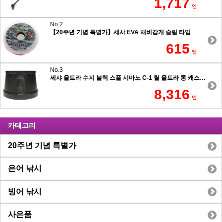
1,717
엔
No.2
【20주년 기념 특별가】세샤 EVA 채비감개 슬림 타입
615
엔
No.3
세샤 울트라 수지 블랙 스풀 시마노 C-1 릴 울트라 롱 캐스팅 7.5도 테이퍼 타입
8,316
엔
카테고리
20주년 기념 특별가
은어 낚시
빙어 낚시
사은품