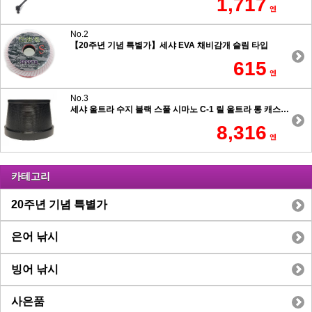
1,717
엔
No.2
【20주년 기념 특별가】세샤 EVA 채비감개 슬림 타입
615
엔
No.3
세샤 울트라 수지 블랙 스풀 시마노 C-1 릴 울트라 롱 캐스팅 7.5도 테이퍼 타입
8,316
엔
카테고리
20주년 기념 특별가
은어 낚시
빙어 낚시
사은품