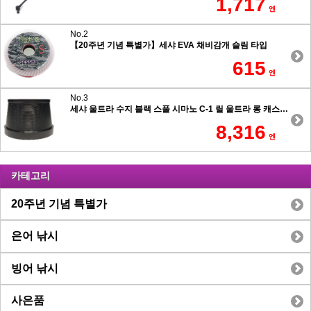
1,717
엔
No.2
【20주년 기념 특별가】세샤 EVA 채비감개 슬림 타입
615
엔
No.3
세샤 울트라 수지 블랙 스풀 시마노 C-1 릴 울트라 롱 캐스팅 7.5도 테이퍼 타입
8,316
엔
카테고리
20주년 기념 특별가
은어 낚시
빙어 낚시
사은품