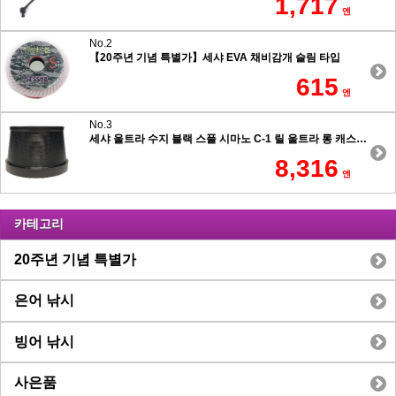
1,717
엔
No.2
【20주년 기념 특별가】세샤 EVA 채비감개 슬림 타입
615
엔
No.3
세샤 울트라 수지 블랙 스풀 시마노 C-1 릴 울트라 롱 캐스팅 7.5도 테이퍼 타입
8,316
엔
카테고리
20주년 기념 특별가
은어 낚시
빙어 낚시
사은품