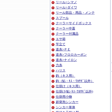
リール>シマノ
リール>ダイワ
リール部品・用品・メンテ
スプール
クーラーサイドボックス
クーラー中蓋
クーラー付属品
エサ箱
竿立て
道糸>ＰＥ
道糸>フロロカーボン
道糸>ナイロン
力糸
ハリス
鈎（キス用）
鈎（鮎・ｷｽ・ﾜｶｻｷﾞ以外）
仕掛け（キス用）
仕掛け(鮎･ｷｽ･ﾜｶｻｷﾞ以外)
仕掛用小物
超発泡シンカー
シンカー単体