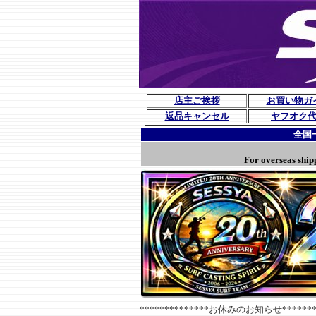
店主ご挨拶
お買い物ガ
返品キャンセル
ヤフオク
全国
For overseas ship
**************お休みのお知らせ********