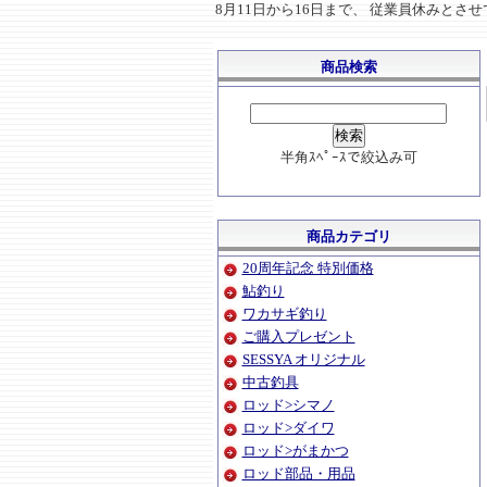
8月11日から16日まで、 従業員休みと
商品検索
半角ｽﾍﾟｰｽで絞込み可
商品カテゴリ
20周年記念 特別価格
鮎釣り
ワカサギ釣り
ご購入プレゼント
SESSYA オリジナル
中古釣具
ロッド>シマノ
ロッド>ダイワ
ロッド>がまかつ
ロッド部品・用品