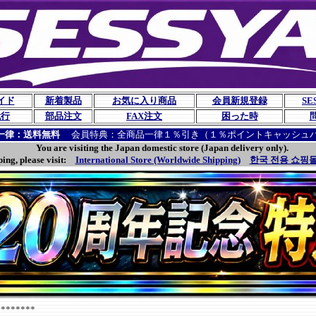
イド
新着製品
お気に入り商品
会員新規登録
SE
代行
部品注文
FAX注文
困った時
一律：送料無料
会員特典：全商品一律１％引き（１％ポイントキャッシュ
You are visiting the Japan domestic store (Japan delivery only).
ping, please visit:
International Store (Worldwide Shipping)
한국 전용 쇼핑몰
******