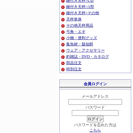
錘付き天秤>L型
錘付き天秤>Λ型
錘付き天秤>その他
天秤単体
その他天秤用品
弓角・エギ
小物・便利グッズ
集魚材・疑似餌
ウェア・アクセサリー
釣雑誌・DVD・カタログ
部品注文
特別注文
会員ログイン
メールアドレス
パスワード
パスワードを忘れた方は
こちら