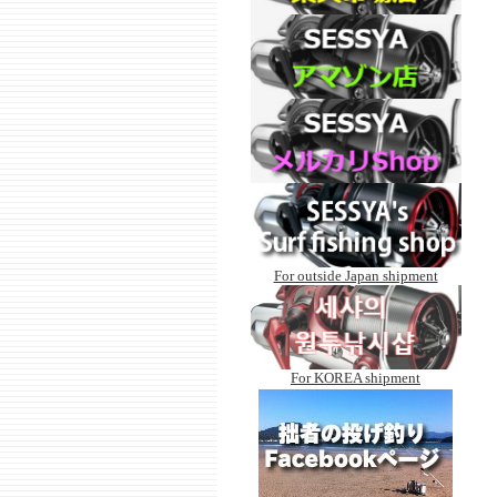
For outside Japan shipment
For KOREA shipment