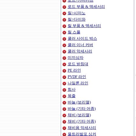
로드>가마카츠
로드 부품 & 액세서리
릴>시마노
릴>다이와
릴 부품 & 액세서리
릴 스풀
쿨러 사이드 박스
쿨러 이너 커버
쿨러 악세사리
미끼상자
로드 받침대
PE 라인
PVDF 라인
나일론 라인
힘사
목줄
바늘 (보리멸)
바늘 (기타 어종)
채비 (보리멸)
채비 (기타 어종)
채비용 악세사리
울트라발포 싱커