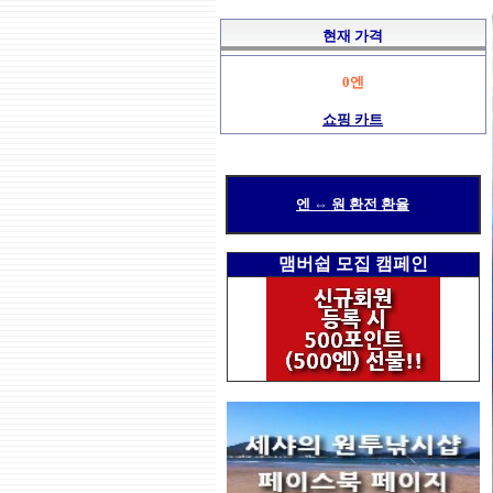
현재 가격
0엔
쇼핑 카트
엔 ⇔ 원 환전 환율
맴버쉽 모집 캠페인