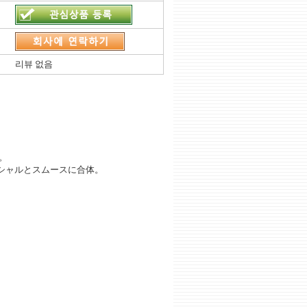
리뷰 없음
。
シャルとスムースに合体。