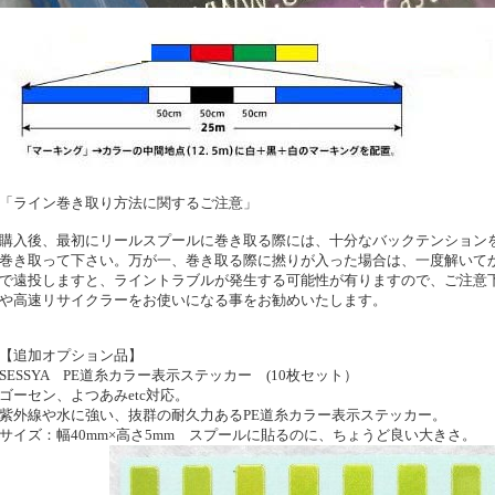
「ライン巻き取り方法に関するご注意」
購入後、最初にリールスプールに巻き取る際には、十分なバックテンション
巻き取って下さい。万が一、巻き取る際に撚りが入った場合は、一度解いて
で遠投しますと、ライントラブルが発生する可能性が有りますので、ご注意
や高速リサイクラーをお使いになる事をお勧めいたします。
【追加オプション品】
SESSYA PE道糸カラー表示ステッカー (10枚セット）
ゴーセン、よつあみetc対応。
紫外線や水に強い、抜群の耐久力あるPE道糸カラー表示ステッカー。
サイズ：幅40mm×高さ5mm スプールに貼るのに、ちょうど良い大きさ。