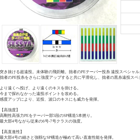
突き抜ける超遠投。未体験の飛距離。拙者のPEテーパー投糸 遠投スペシャル
拙者のPE投糸をさらに強度アップすると共に平滑化し、拙者の黒糸遠投スペ
より遠くへ投げ、より遠くのキスを掛ける。
今まで探れなかった遠投ポイントを攻める。
感度アップにより、近投、波口のキスにも威力を発揮。
【高強度】
高剛性高張力PEをテーパー部5段のSP構造5本撚り。
最大部4号ながら従来の6号-7号クラスの強度。
【高直進性】
最大部4号の細さと強靱なSP構造が極めて高い直進性能を発揮。