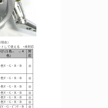
月現在）
ットして使える ×未対応
け (１色← →４
対
色）
応
色Y・G・R・B
◎
色Y・G・R・B
◎
色Y・G・R・B
◎
色Y・G・R・B
◎
色Y・G・R・B
◎
色Y・G・R・B
◎
Y・G・ﾋﾟﾝｸ・B
◎