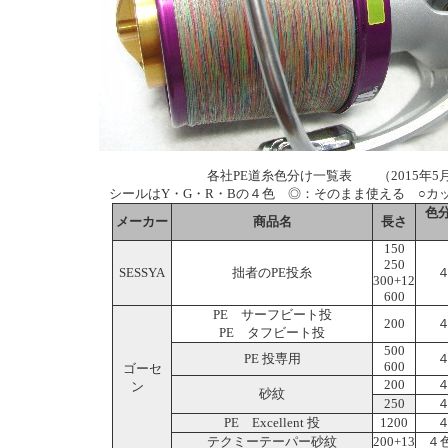
各社PE道糸色分け一覧表 （2015年5
シールはY・G・R・Bの４色 ◎：そのまま使える ○カ
色分
メーカー
商品名
長さ
150
250
SESSYA
拙者のPE投糸
４
300+12
600
PE サーフビート投
200
４
PE タフビート投
500
PE 投専用
４
600
ゴーセ
200
４
ン
砂紋
250
４
PE Excellent 投
1200
４
テクミーテーパー砂紋
200+13
４色