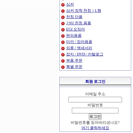
싱커
싱커 장착 천칭 > L형
천칭 단품
기타 천칭 용품
EGI 오징어
편의용품
미끼 / 집어용품
의류 / 액세서리
잡지 / DVD / 카탈로그
부품 주문
특별 주문
회원 로그인
이메일 주소
비밀번호
비밀번호를 잊어버리셨나요?
여기 클릭하세요