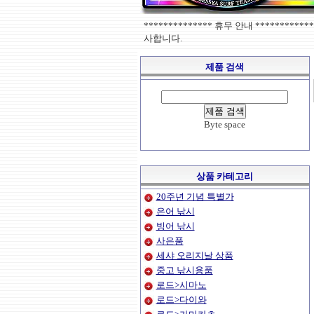
************** 휴무 안내 ******
사합니다.
제품 검색
Byte space
상품 카테고리
20주년 기념 특별가
은어 낚시
빙어 낚시
사은품
세샤 오리지날 상품
중고 낚시용품
로드>시마노
로드>다이와