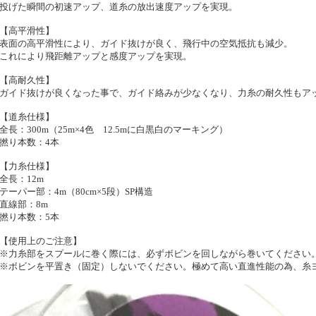
投げた瞬間の初速アップ、道糸の放出速度アップを実現。
【高平滑性】
表面の高平滑性により、ガイド抜けが良く、飛行中の空気抵抗も減少。
これにより飛距離アップと感度アップを実現。
【高耐久性】
ガイド抜けが良くなった事で、ガイド絡みが少なくなり、力糸の耐久性もア
【道糸仕様】
全長：300m（25m×4色 12.5mに白黒白のマーキング）
撚り本数：4本
【力糸仕様】
全長：12m
テーパー部：4m（80cm×5段）SP構造
直線部：8m
撚り本数：5本
【使用上のご注意】
※力糸部をスプールに巻く際には、必ずボビンを回しながら巻いてください
※ボビンを平置き（固定）しないでください。極めて高い直進性能の為、糸