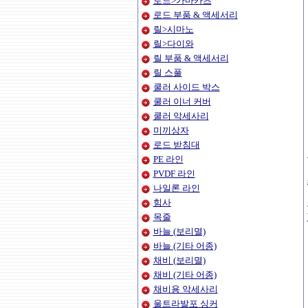
로드>가마카츠
로드 부품 & 액세서리
릴>시마노
릴>다이와
릴 부품 & 액세서리
릴 스풀
쿨러 사이드 박스
쿨러 이너 커버
쿨러 악세사리
미끼상자
로드 받침대
PE 라인
PVDF 라인
나일론 라인
힘사
목줄
바늘 (보리멸)
바늘 (기타 어종)
채비 (보리멸)
채비 (기타 어종)
채비용 악세사리
울트라발포 싱커