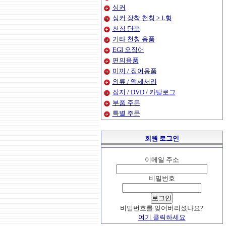
싱커
싱커 장착 천칭 > L형
천칭 단품
기타 천칭 용품
EGI 오징어
편의용품
미끼 / 집어용품
의류 / 액세서리
잡지 / DVD / 카탈로그
부품 주문
특별 주문
회원 로그인
이메일 주소
비밀번호
비밀번호를 잊어버리셨나요?
여기 클릭하세요