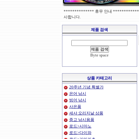
************** 휴무 안내 ******
사합니다.
제품 검색
Byte space
상품 카테고리
20주년 기념 특별가
은어 낚시
빙어 낚시
사은품
세샤 오리지날 상품
중고 낚시용품
로드>시마노
로드>다이와