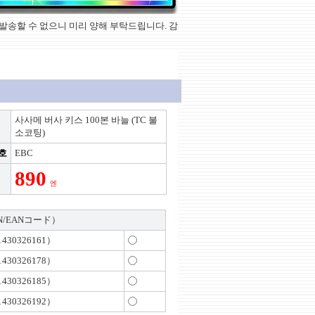
상품을 발송할 수 없으니 미리 양해 부탁드립니다. 감
사사메 버사 키스 100본 바늘 (TC 불
소코팅)
호
EBC
890
엔
N/EANコード）
430326161）
430326178）
430326185）
430326192）