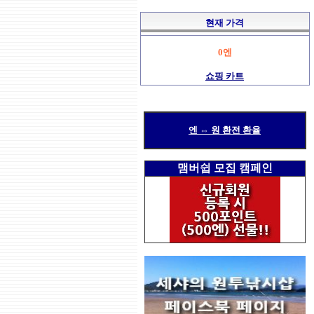
현재 가격
0엔
쇼핑 카트
엔 ⇔ 원 환전 환율
맴버쉽 모집 캠페인