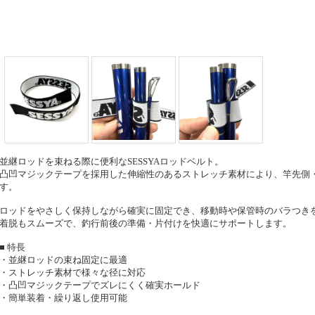
並継ロッドを束ねる際に便利なSESSYAロッドベルト。
凸凹マジックテープを採用した伸縮性のあるストレッチ素材により、竿先側
す。
ロッドをやさしく保持しながら確実に固定でき、移動時や保管時のバラつき
着脱もスムーズで、釣行前後の準備・片付けを快適にサポートします。
■ 特長
・並継ロッドの束ね固定に最適
・ストレッチ素材で様々な径に対応
・凸凹マジックテープでズレにくく確実ホールド
・簡単装着・繰り返し使用可能