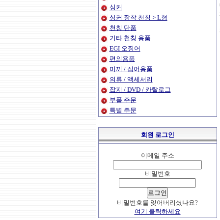
싱커
싱커 장착 천칭 > L형
천칭 단품
기타 천칭 용품
EGI 오징어
편의용품
미끼 / 집어용품
의류 / 액세서리
잡지 / DVD / 카탈로그
부품 주문
특별 주문
회원 로그인
이메일 주소
비밀번호
비밀번호를 잊어버리셨나요?
여기 클릭하세요