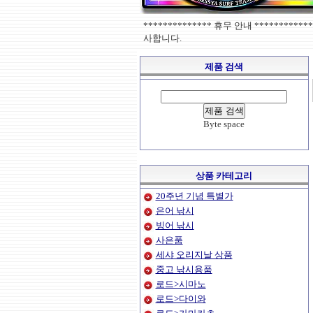
************** 휴무 안내 ******
사합니다.
제품 검색
Byte space
상품 카테고리
20주년 기념 특별가
은어 낚시
빙어 낚시
사은품
세샤 오리지날 상품
중고 낚시용품
로드>시마노
로드>다이와