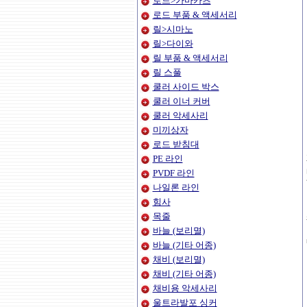
로드>가마카츠
로드 부품 & 액세서리
릴>시마노
릴>다이와
릴 부품 & 액세서리
릴 스풀
쿨러 사이드 박스
쿨러 이너 커버
쿨러 악세사리
미끼상자
로드 받침대
PE 라인
PVDF 라인
나일론 라인
힘사
목줄
바늘 (보리멸)
바늘 (기타 어종)
채비 (보리멸)
채비 (기타 어종)
채비용 악세사리
울트라발포 싱커