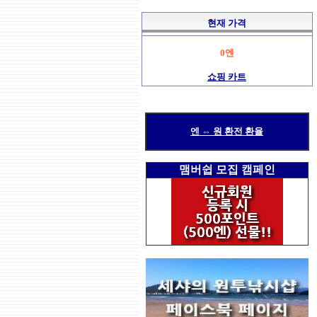
현재 가격
0엔
쇼핑 카트
엔 ⇔ 원 환전 환율
맴버쉽 모집 캠페인