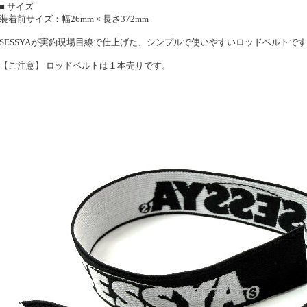
■ サイズ
装着前サイズ：幅26mm × 長さ372mm
SESSYAが実釣現場目線で仕上げた、シンプルで使いやすいロッドベルトで
【ご注意】 ロッドベルトは１本売りです。