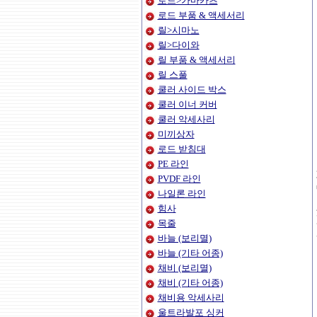
로드>가마카츠
로드 부품 & 액세서리
릴>시마노
릴>다이와
릴 부품 & 액세서리
릴 스풀
쿨러 사이드 박스
쿨러 이너 커버
쿨러 악세사리
미끼상자
로드 받침대
PE 라인
PVDF 라인
나일론 라인
힘사
목줄
바늘 (보리멸)
바늘 (기타 어종)
채비 (보리멸)
채비 (기타 어종)
채비용 악세사리
울트라발포 싱커