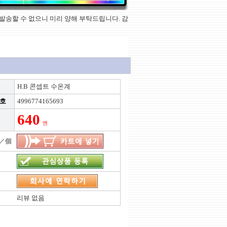
상품을 발송할 수 없으니 미리 양해 부탁드립니다. 감
H.B 콘셉트 수온계
번호
4996774165693
640
엔
／個
리뷰 없음