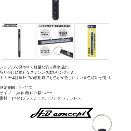
シンプルで見やすく軽量な釣り用水温計。
取り付けに便利なステンレス製Oリング付き。
中の液体は屋外での使用時でも色が変色しにくい青色灯油を使用。
測定範囲：0～50℃
サイズ： (本体)縦122×幅9.4mm
素材： (本体)プラスチック、(リング)ステンレス