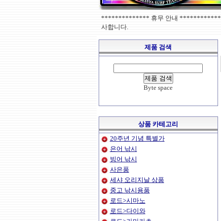
************** 휴무 안내 ******
사합니다.
제품 검색
Byte space
상품 카테고리
20주년 기념 특별가
은어 낚시
빙어 낚시
사은품
세샤 오리지날 상품
중고 낚시용품
로드>시마노
로드>다이와