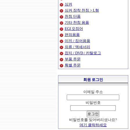
싱커
싱커 장착 천칭 > L형
천칭 단품
기타 천칭 용품
EGI 오징어
편의용품
미끼 / 집어용품
의류 / 액세서리
잡지 / DVD / 카탈로그
부품 주문
특별 주문
회원 로그인
이메일 주소
비밀번호
비밀번호를 잊어버리셨나요?
여기 클릭하세요