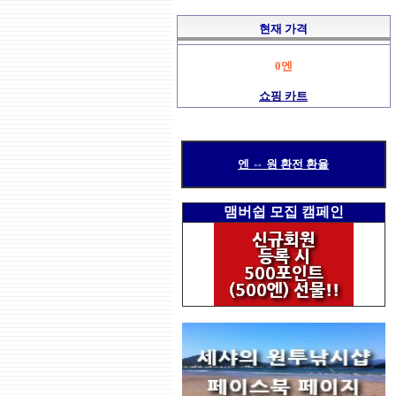
현재 가격
0엔
쇼핑 카트
엔 ⇔ 원 환전 환율
맴버쉽 모집 캠페인