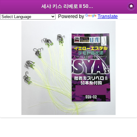
세샤 키스 리베로 II 50개입 목줄바늘 옐로 에스테르 치모토 야광
Powered by
Translate