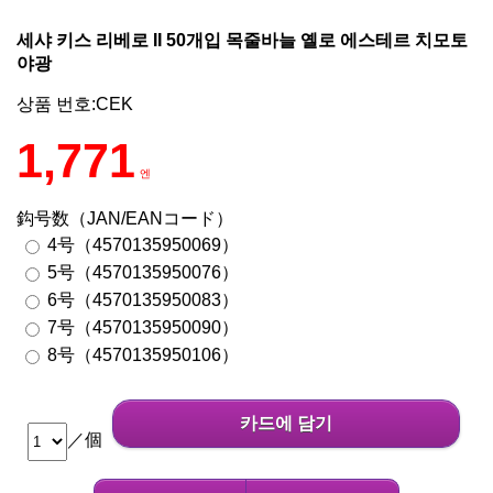
세샤 키스 리베로 II 50개입 목줄바늘 옐로 에스테르 치모토
야광
상품 번호:CEK
1,771
엔
鈎号数（JAN/EANコード）
4号（4570135950069）
5号（4570135950076）
6号（4570135950083）
7号（4570135950090）
8号（4570135950106）
카드에 담기
／個