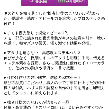
나의 관심상품
SESSYA에 연락하기
キス釣りを知り尽くした“拙者仕様”のこだわりが詰まっ
た、視認性・感度・アピール力を追求したプロスペック糸
付鈎！
● チモト夜光塗りで視覚アピールUP。
チモト部分に施された夜光塗装がキスの注意を引き、喰い
を誘う。朝マズメや曇天、濁り潮でも効果を発揮。
● アタリを逃さない！高感度エステルハリス
伸びが少なく、微細なキスのアタリも明確に手元に伝える
エステル素材を採用。さらに視認性に優れたイエローカラ
ーで、仕掛けの動きや潮流を一目で把握。
● 仕掛け作りの強い味方、信頼の50本セット
結びの品質にこだわり、職人の手で丁寧に仕上げた実戦仕
様の糸付鈎。ハリス長の調整や自作の手間を省き、即戦力
としてタックルに加えられます。
● 拙者仕様のこだわりが詰まった一品
軽量・高貫通の「キスリベロII」は、吸い込みやすく掛か