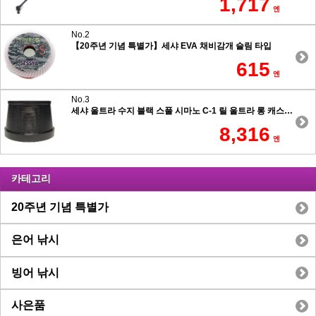
1,717
엔
No.2
【20주년 기념 특별가】세샤 EVA 채비감개 슬림 타입
615
엔
No.3
세샤 울트라 수지 블랙 스풀 시마노 C-1 릴 울트라 롱 캐스팅 7.5도 테이퍼 타입
8,316
엔
카테고리
20주년 기념 특별가
은어 낚시
빙어 낚시
사은품