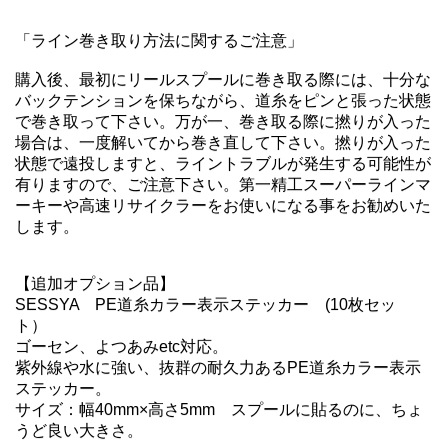
「ライン巻き取り方法に関するご注意」
購入後、最初にリールスプールに巻き取る際には、十分な
バックテンションを保ちながら、道糸をピンと張った状態
で巻き取って下さい。万が一、巻き取る際に撚りが入った
場合は、一度解いてから巻き直して下さい。撚りが入った
状態で遠投しますと、ライントラブルが発生する可能性が
有りますので、ご注意下さい。第一精工スーパーラインマ
ーキーや高速リサイクラーをお使いになる事をお勧めいた
します。
【追加オプション品】
SESSYA PE道糸カラー表示ステッカー (10枚セッ
ト）
ゴーセン、よつあみetc対応。
紫外線や水に強い、抜群の耐久力あるPE道糸カラー表示
ステッカー。
サイズ：幅40mm×高さ5mm スプールに貼るのに、ちょ
うど良い大きさ。