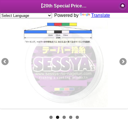
【20th Special Price】SESSYA PE line with Black PE taper leader Long cast 0.5 or less
Powered by
Translate