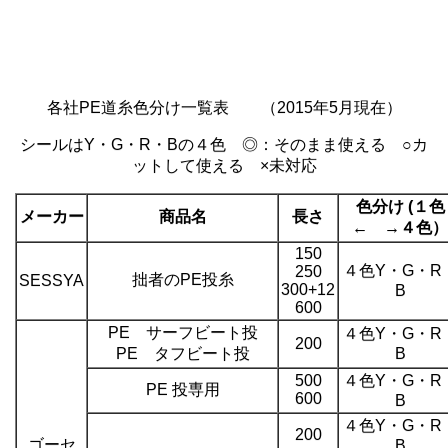
各社PE道糸色分け一覧表 （2015年5月現在）
シールはY・G・R・Bの４色 ◎：そのまま使える ○カ
ットして使える ×未対応
色分け (１色
メーカー
商品名
長さ
← →４色）
150
４色Y・G・R
250
拙者のPE投糸
SESSYA
300+12
B
600
PE サーフビート投
４色Y・G・R
200
PE タフビート投
B
500
４色Y・G・R
PE 投専用
600
B
４色Y・G・R
200
ゴーセ
B