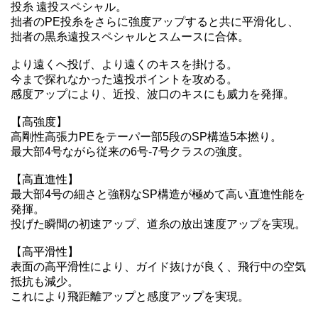
投糸 遠投スペシャル。
拙者のPE投糸をさらに強度アップすると共に平滑化し、
拙者の黒糸遠投スペシャルとスムースに合体。
より遠くへ投げ、より遠くのキスを掛ける。
今まで探れなかった遠投ポイントを攻める。
感度アップにより、近投、波口のキスにも威力を発揮。
【高強度】
高剛性高張力PEをテーパー部5段のSP構造5本撚り。
最大部4号ながら従来の6号-7号クラスの強度。
【高直進性】
最大部4号の細さと強靱なSP構造が極めて高い直進性能を
発揮。
投げた瞬間の初速アップ、道糸の放出速度アップを実現。
【高平滑性】
表面の高平滑性により、ガイド抜けが良く、飛行中の空気
抵抗も減少。
これにより飛距離アップと感度アップを実現。