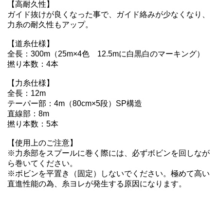
【高耐久性】
ガイド抜けが良くなった事で、ガイド絡みが少なくなり、
力糸の耐久性もアップ。
【道糸仕様】
全長：300m（25m×4色 12.5mに白黒白のマーキング）
撚り本数：4本
【力糸仕様】
全長：12m
テーパー部：4m（80cm×5段）SP構造
直線部：8m
撚り本数：5本
【使用上のご注意】
※力糸部をスプールに巻く際には、必ずボビンを回しなが
ら巻いてください。
※ボビンを平置き（固定）しないでください。極めて高い
直進性能の為、糸ヨレが発生する原因になります。