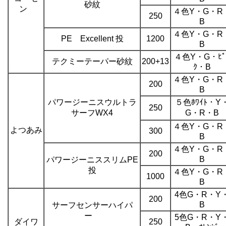
砂紋
ン
４色Y・G・R
250
B
４色Y・G・R
PE Excellent 投
1200
B
４色Y・G・ﾋﾟ
テクミーテーパー砂紋
200+13
ｸ・B
４色Y・G・R
200
B
パワージーニスウルトラ
５色ﾎﾜｲﾄ・Y
250
サーフWX4
G・R・B
４色Y・G・R
よつあみ
300
B
４色Y・G・R
200
B
パワージーニススリムPE
投
４色Y・G・R
1000
B
4色G・R・Y
200
B
サーフセンサーハイパ
ー
5色G・R・Y
ダイワ
250