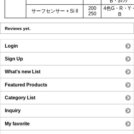
B・ｵﾚﾝｼﾞ
200
4色G・R・Y
サーフセンサー + Si II
250
B
Reviews yet.
Login
Sign Up
What's new List
Featured Products
Category List
Inquiry
My favorite