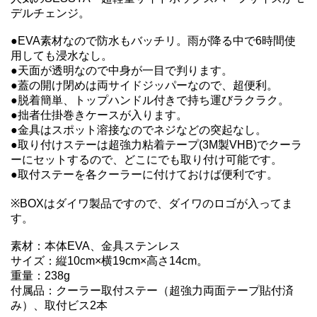
デルチェンジ。
●EVA素材なので防水もバッチリ。雨が降る中で6時間使
用しても浸水なし。
●天面が透明なので中身が一目で判ります。
●蓋の開け閉めは両サイドジッパーなので、超便利。
●脱着簡単、トップハンドル付きで持ち運びラクラク。
●拙者仕掛巻きケースが入ります。
●金具はスポット溶接なのでネジなどの突起なし。
●取り付けステーは超強力粘着テープ(3M製VHB)でクーラ
ーにセットするので、どこにでも取り付け可能です。
●取付ステーを各クーラーに付けておけば便利です。
※BOXはダイワ製品ですので、ダイワのロゴが入ってま
す。
素材：本体EVA、金具ステンレス
サイズ：縦10cm×横19cm×高さ14cm。
重量：238g
付属品：クーラー取付ステー（超強力両面テープ貼付済
み）、取付ビス2本