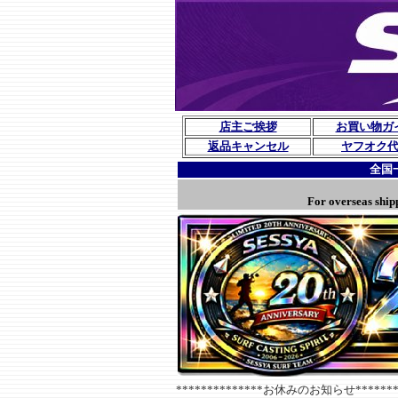
店主ご挨拶
お買い物ガ
返品キャンセル
ヤフオク
全国
For overseas ship
**************お休みのお知らせ********