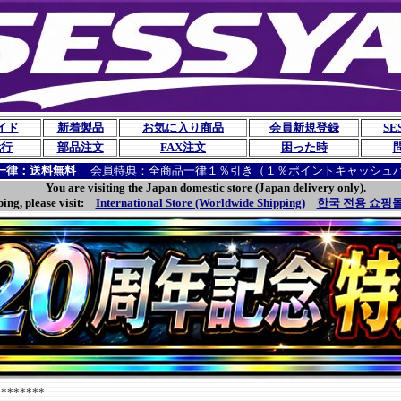
イド
新着製品
お気に入り商品
会員新規登録
SE
代行
部品注文
FAX注文
困った時
一律：送料無料
会員特典：全商品一律１％引き（１％ポイントキャッシュ
You are visiting the Japan domestic store (Japan delivery only).
ping, please visit:
International Store (Worldwide Shipping)
한국 전용 쇼핑몰
******