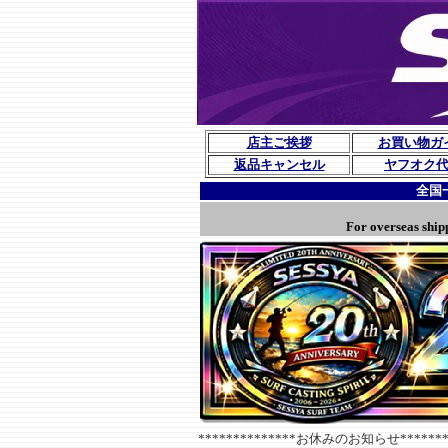
店主ご挨拶
お買い物ガ
返品キャンセル
ヤフオク
全国
For overseas ship
**************お休みのお知らせ********