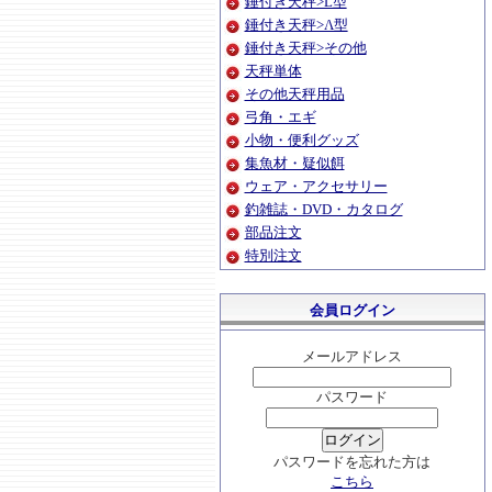
錘付き天秤>L型
錘付き天秤>Λ型
錘付き天秤>その他
天秤単体
その他天秤用品
弓角・エギ
小物・便利グッズ
集魚材・疑似餌
ウェア・アクセサリー
釣雑誌・DVD・カタログ
部品注文
特別注文
会員ログイン
メールアドレス
パスワード
パスワードを忘れた方は
こちら