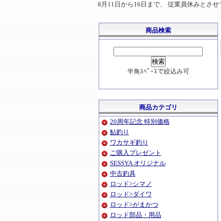
8月11日から16日まで、 従業員休みと
商品検索
半角ｽﾍﾟｰｽで絞込み可
商品カテゴリ
20周年記念 特別価格
鮎釣り
ワカサギ釣り
ご購入プレゼント
SESSYA オリジナル
中古釣具
ロッド>シマノ
ロッド>ダイワ
ロッド>がまかつ
ロッド部品・用品