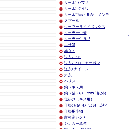
リール>シマノ
リール>ダイワ
リール部品・用品・メンテ
スプール
クーラーサイドボックス
クーラー中蓋
クーラー付属品
エサ箱
竿立て
道糸>ＰＥ
道糸>フロロカーボン
道糸>ナイロン
力糸
ハリス
鈎（キス用）
鈎（鮎・ｷｽ・ﾜｶｻｷﾞ以外）
仕掛け（キス用）
仕掛け(鮎･ｷｽ･ﾜｶｻｷﾞ以外)
仕掛用小物
超発泡シンカー
シンカー単体