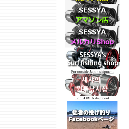
For outside Japan shipment
For KOREA shipment