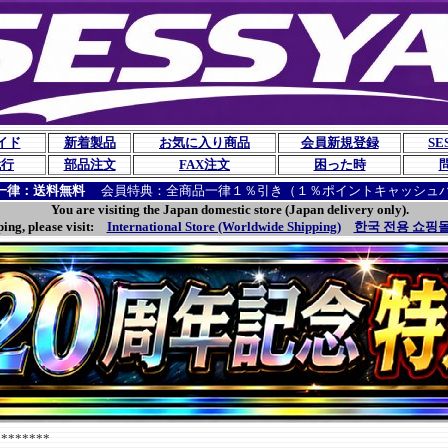
イド
新着製品
お気に入り商品
会員新規登録
SE
代行
部品注文
FAX注文
困った時
一律：送料無料
会員特典：全商品一律１％引き（１％ポイントキャッシュ
You are visiting the Japan domestic store (Japan delivery only).
ping, please visit:
International Store (Worldwide Shipping)
한국 전용 쇼핑몰
******