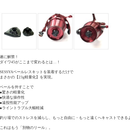
遂に解禁！
ダイワ45がここまで変わるとは…！
SESSYAベールレスキットを装着するだけで
まさかの【23g軽量化】を実現。
ベールを外すことで
●驚きの軽量化
●快適な操作性
●遠投性能アップ
●ライントラブル大幅軽減
釣り場でのストレスを減らし、もっと自由に・もっと遠くへキャストできる
これはもう「別物のリール」。