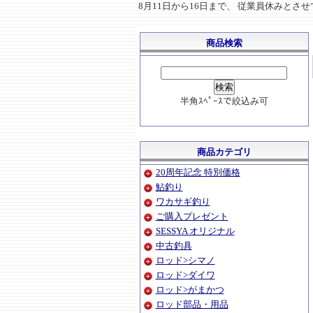
8月11日から16日まで、 従業員休みと
商品検索
半角ｽﾍﾟｰｽで絞込み可
商品カテゴリ
20周年記念 特別価格
鮎釣り
ワカサギ釣り
ご購入プレゼント
SESSYA オリジナル
中古釣具
ロッド>シマノ
ロッド>ダイワ
ロッド>がまかつ
ロッド部品・用品