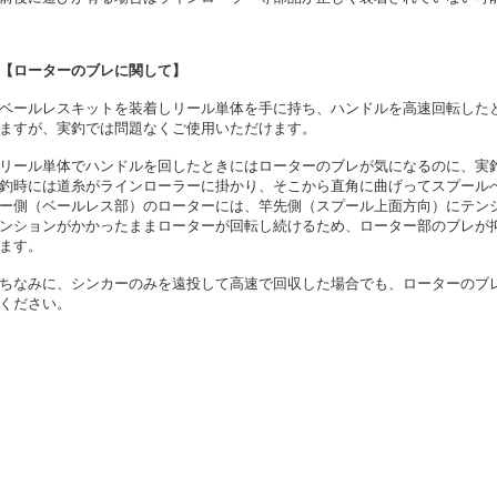
【ローターのブレに関して】
ベールレスキットを装着しリール単体を手に持ち、ハンドルを高速回転した
ますが、実釣では問題なくご使用いただけます。
リール単体でハンドルを回したときにはローターのブレが気になるのに、実
釣時には道糸がラインローラーに掛かり、そこから直角に曲げってスプール
ー側（ベールレス部）のローターには、竿先側（スプール上面方向）にテンシ
ンションがかかったままローターが回転し続けるため、ローター部のブレが
ます。
ちなみに、シンカーのみを遠投して高速で回収した場合でも、ローターのブ
ください。