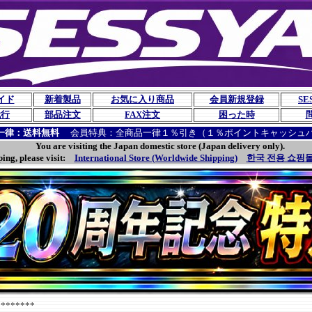
イド
新着製品
お気に入り商品
会員新規登録
SE
代行
部品注文
FAX注文
困った時
一律：送料無料
会員特典：全商品一律１％引き（１％ポイントキャッシュ
You are visiting the Japan domestic store (Japan delivery only).
ping, please visit:
International Store (Worldwide Shipping)
한국 전용 쇼핑몰
******