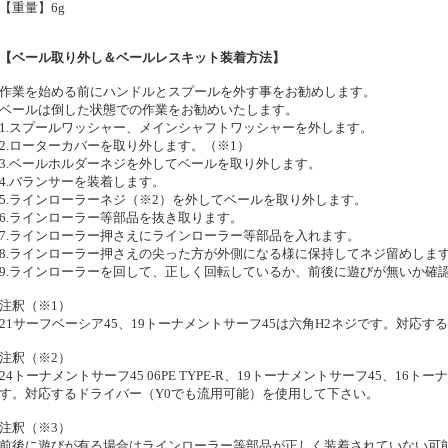
【重量】6g
【ベール取り外し＆ベールレスキット装着方法】
作業を始める前にハンドルとスプールを外す事をお勧めします。
ベールは倒した状態での作業をお勧めいたします。
1.スプールワッシャー、メインシャフトワッシャーを外します。
2.ローターカバーを取り外します。（※1）
3.ベールホルダーネジを外してベールを取り外します。
4.バランサーを装着します。
5.ラインローラーネジ（※2）を外してベールを取り外します。
6.ラインローラー等部品を抜き取ります。
7.ラインローラー押さえにラインローラー等部品を入れます。
8.ラインローラー押さえの尖った方が外側になる様に保持してネジ留めしま
9.ラインローラーを回して、正しく回転しているか、前後に遊びが無いか確
注釈（※1）
21サーフベーシア45、19トーナメントサーフ45は六角H2ネジです。対応
注釈（※2）
24トーナメントサーフ45 06PE TYPE-R、19トーナメントサーフ45、16
す。対応するドライバー（Y0でも流用可能）を使用して下さい。
注釈（※3）
前後に遊びが有る場合はラインローラー等部品が正しく装着されていない可