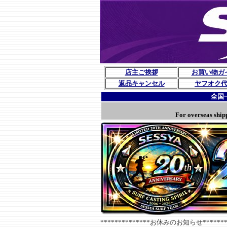
店主ご挨拶
お買い物ガ
返品キャンセル
ヤフオク
全国
For overseas ship
**************お休みのお知らせ********