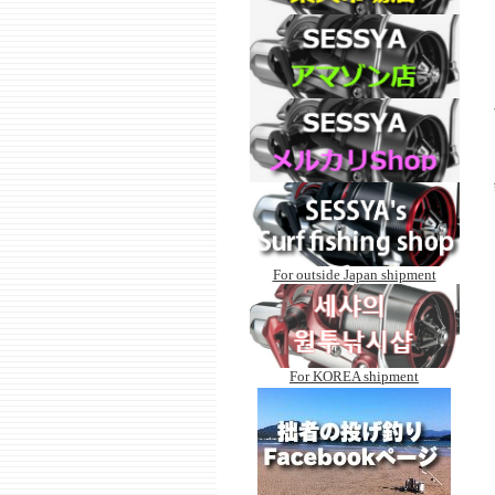
For outside Japan shipment
For KOREA shipment