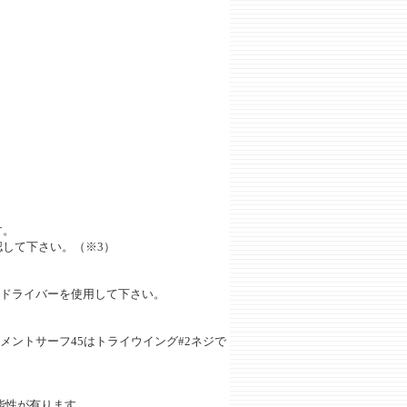
す。
認して下さい。（※3）
するドライバーを使用して下さい。
トーナメントサーフ45はトライウイング#2ネジで
能性が有ります。