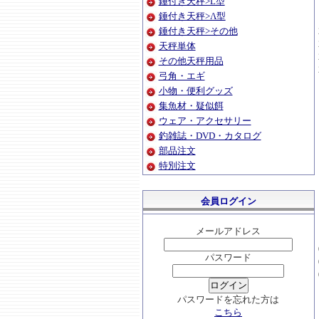
錘付き天秤>L型
錘付き天秤>Λ型
錘付き天秤>その他
天秤単体
その他天秤用品
弓角・エギ
小物・便利グッズ
集魚材・疑似餌
ウェア・アクセサリー
釣雑誌・DVD・カタログ
部品注文
特別注文
会員ログイン
メールアドレス
パスワード
パスワードを忘れた方は
こちら