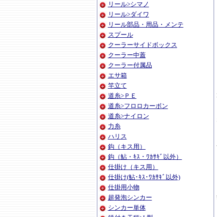
リール>シマノ
リール>ダイワ
リール部品・用品・メンテ
スプール
クーラーサイドボックス
クーラー中蓋
クーラー付属品
エサ箱
竿立て
道糸>ＰＥ
道糸>フロロカーボン
道糸>ナイロン
力糸
ハリス
鈎（キス用）
鈎（鮎・ｷｽ・ﾜｶｻｷﾞ以外）
仕掛け（キス用）
仕掛け(鮎･ｷｽ･ﾜｶｻｷﾞ以外)
仕掛用小物
超発泡シンカー
シンカー単体