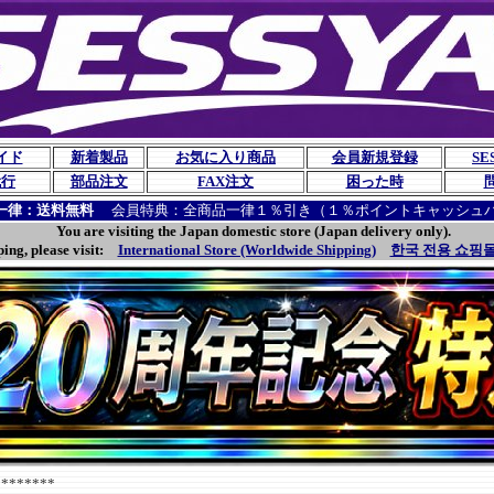
イド
新着製品
お気に入り商品
会員新規登録
SE
代行
部品注文
FAX注文
困った時
一律：送料無料
会員特典：全商品一律１％引き（１％ポイントキャッシュ
You are visiting the Japan domestic store (Japan delivery only).
ping, please visit:
International Store (Worldwide Shipping)
한국 전용 쇼핑몰
******