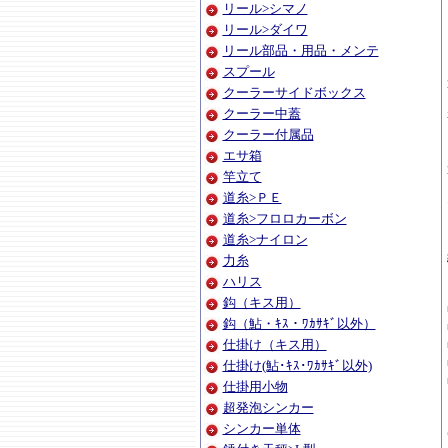
リール>シマノ
リール>ダイワ
リール部品・用品・メンテ
スプール
クーラーサイドボックス
クーラー中蓋
クーラー付属品
エサ箱
竿立て
道糸>ＰＥ
道糸>フロロカーボン
道糸>ナイロン
力糸
ハリス
鈎（キス用）
鈎（鮎・ｷｽ・ﾜｶｻｷﾞ以外）
仕掛け（キス用）
仕掛け(鮎･ｷｽ･ﾜｶｻｷﾞ以外)
仕掛用小物
超発泡シンカー
シンカー単体