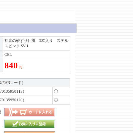
拙者の砂ずり仕掛 5本入り ステル
スピンク SV-1
CEL
840
円
N/EANコード）
70135950113）
70135950120）
個