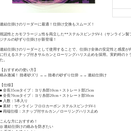
連結仕掛けのリーダーに最適！仕掛け交換もスムーズ！
視認性とカモフラージュ性を両立した**ステルスピンクSV-1（サンライン製
ジナルの砂ずり仕掛けが新登場！
連結仕掛けのリーダーとして使用することで、仕掛け全体の安定性と感度が
に行えるスナップ付きサルカンとローリングハリス止めを採用。実釣時のト
た。
【おすすめの使い方】
絡み激減！ 拙者砂ズリ →→ 拙者の砂ずり仕掛 →→ 連結仕掛け
【仕様】
■ 全長35cmタイプ：ヨリ糸部10cm + ストレート部25cm
■ 全長70cmタイプ：ヨリ糸部20cm + ストレート部50cm
■ 入数：5本入り
■ 素材：サンライン フロロカーボン ステルスピンクSV-1
■ 両端仕様：スナップ付サルカン／ローリングハリス止め
こんな方におすすめ！
◎ 連結仕掛けの絡みを防ぎたい