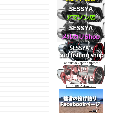
For outside Japan shipment
For KOREA shipment