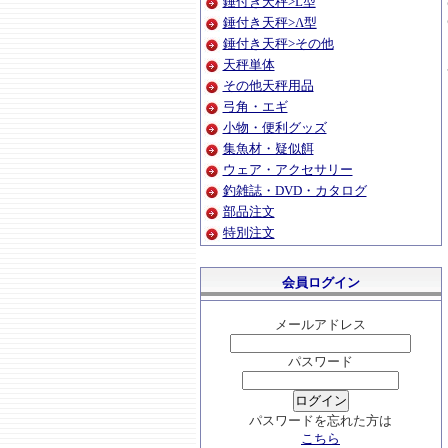
錘付き天秤>L型
錘付き天秤>Λ型
錘付き天秤>その他
天秤単体
その他天秤用品
弓角・エギ
小物・便利グッズ
集魚材・疑似餌
ウェア・アクセサリー
釣雑誌・DVD・カタログ
部品注文
特別注文
会員ログイン
メールアドレス
パスワード
パスワードを忘れた方は
こちら