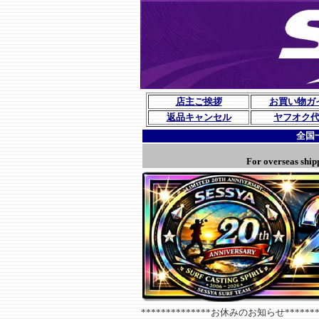
店主ご挨拶
お買い物ガ
返品キャンセル
ヤフオク
全国
For overseas ship
**************お休みのお知らせ********