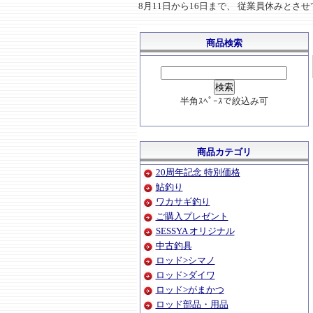
8月11日から16日まで、 従業員休みと
商品検索
半角ｽﾍﾟｰｽで絞込み可
商品カテゴリ
20周年記念 特別価格
鮎釣り
ワカサギ釣り
ご購入プレゼント
SESSYA オリジナル
中古釣具
ロッド>シマノ
ロッド>ダイワ
ロッド>がまかつ
ロッド部品・用品