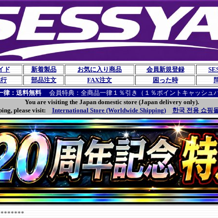
イド
新着製品
お気に入り商品
会員新規登録
SE
代行
部品注文
FAX注文
困った時
一律：送料無料
会員特典：全商品一律１％引き（１％ポイントキャッシュ
You are visiting the Japan domestic store (Japan delivery only).
ping, please visit:
International Store (Worldwide Shipping)
한국 전용 쇼핑몰
******