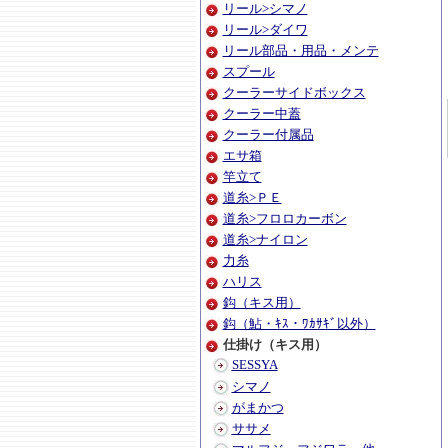
リール>シマノ
リール>ダイワ
リール部品・用品・メンテ
スプール
クーラーサイドボックス
クーラー中蓋
クーラー付属品
エサ箱
竿立て
道糸>ＰＥ
道糸>フロロカーボン
道糸>ナイロン
力糸
ハリス
鈎（キス用）
鈎（鮎・ｷｽ・ﾜｶｻｷﾞ以外）
仕掛け（キス用）
SESSYA
シマノ
がまかつ
ササメ