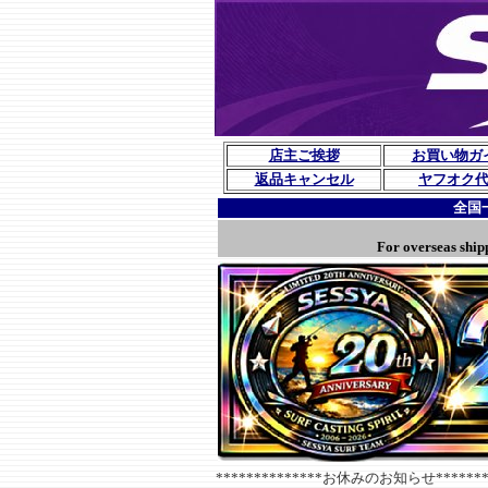
店主ご挨拶
お買い物ガ
返品キャンセル
ヤフオク
全国
For overseas ship
**************お休みのお知らせ********