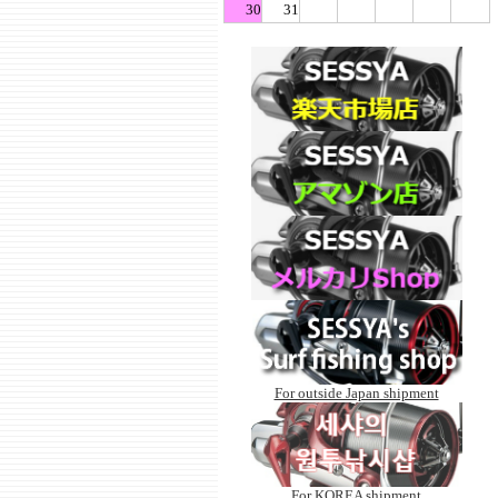
For outside Japan shipment
For KOREA shipment