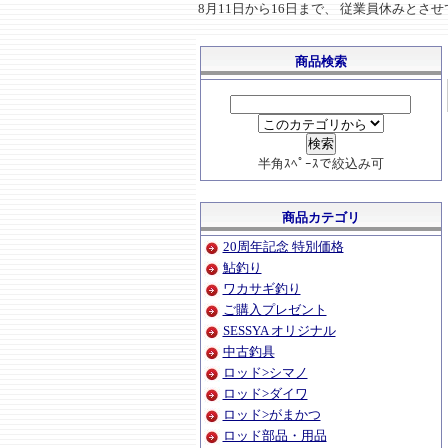
8月11日から16日まで、 従業員休みと
商品検索
半角ｽﾍﾟｰｽで絞込み可
商品カテゴリ
20周年記念 特別価格
鮎釣り
ワカサギ釣り
ご購入プレゼント
SESSYA オリジナル
中古釣具
ロッド>シマノ
ロッド>ダイワ
ロッド>がまかつ
ロッド部品・用品