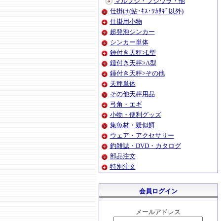
マルフジ・フジワラ・他
仕掛け(鮎･ｷｽ･ﾜｶｻｷﾞ以外)
仕掛用小物
超発泡シンカー
シンカー単体
錘付き天秤>L型
錘付き天秤>Λ型
錘付き天秤>その他
天秤単体
その他天秤用品
弓角・エギ
小物・便利グッズ
集魚材・疑似餌
ウェア・アクセサリー
釣雑誌・DVD・カタログ
部品注文
特別注文
会員ログイン
メールアドレス