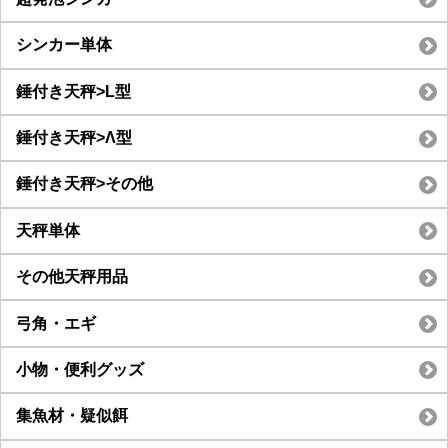
シンカー単体
錘付き天秤>L型
錘付き天秤>Λ型
錘付き天秤>その他
天秤単体
その他天秤用品
弓角・エギ
小物・便利グッズ
集魚材・疑似餌