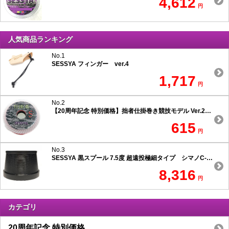
4,612
円
人気商品ランキング
No.1
SESSYA フィンガー ver.4
1,717
円
No.2
【20周年記念 特別価格】拙者仕掛巻き競技モデル Ver.2 スリムタイプ
615
円
No.3
SESSYA 黒スプール 7.5度 超遠投極細タイプ シマノC-1用
8,316
円
カテゴリ
20周年記念 特別価格