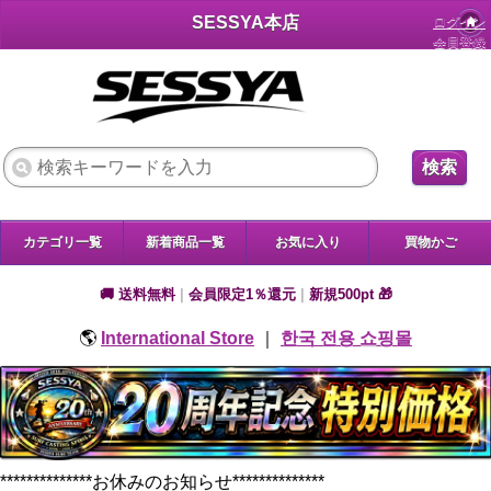
SESSYA本店
ログイン
会員登録
検索
カテゴリ一覧
新着商品一覧
お気に入り
買物かご
🚚 送料無料
|
会員限定1％還元
|
新規500pt 🎁
🌎
International Store
｜
한국 전용 쇼핑몰
**************お休みのお知らせ**************