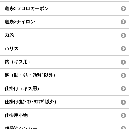
道糸>フロロカーボン
道糸>ナイロン
力糸
ハリス
鈎（キス用）
鈎（鮎・ｷｽ・ﾜｶｻｷﾞ以外）
仕掛け（キス用）
仕掛け(鮎･ｷｽ･ﾜｶｻｷﾞ以外)
仕掛用小物
超発泡シンカー