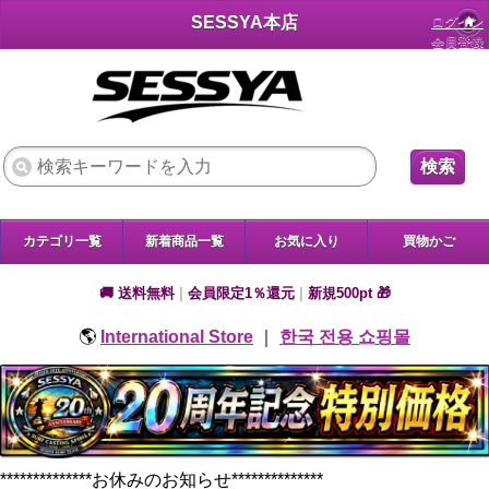
SESSYA本店
ログイン
会員登録
検索
カテゴリ一覧
新着商品一覧
お気に入り
買物かご
🚚 送料無料
|
会員限定1％還元
|
新規500pt 🎁
🌎
International Store
｜
한국 전용 쇼핑몰
**************お休みのお知らせ**************