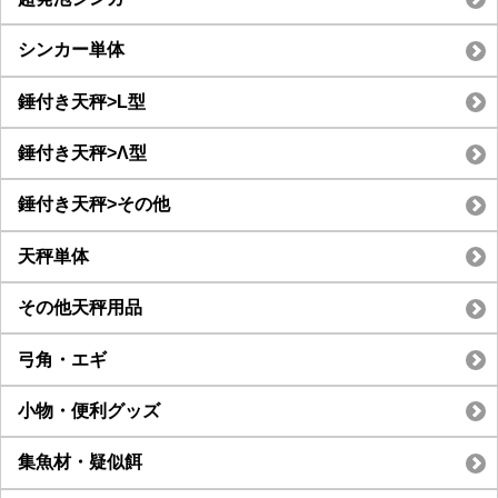
シンカー単体
錘付き天秤>L型
錘付き天秤>Λ型
錘付き天秤>その他
天秤単体
その他天秤用品
弓角・エギ
小物・便利グッズ
集魚材・疑似餌