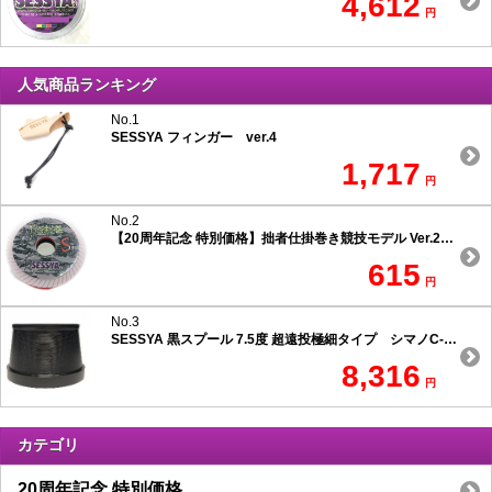
4,612
円
人気商品ランキング
No.1
SESSYA フィンガー ver.4
1,717
円
No.2
【20周年記念 特別価格】拙者仕掛巻き競技モデル Ver.2 スリムタイプ
615
円
No.3
SESSYA 黒スプール 7.5度 超遠投極細タイプ シマノC-1用
8,316
円
カテゴリ
20周年記念 特別価格