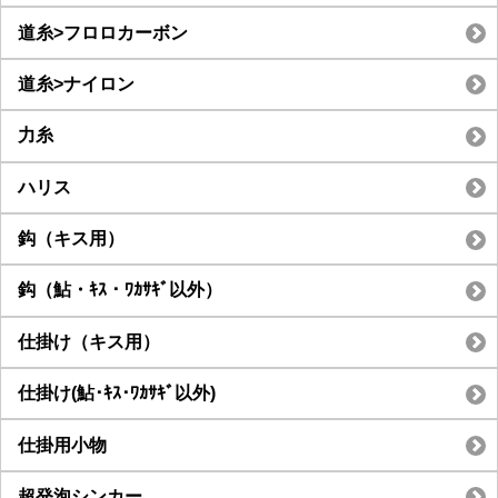
道糸>フロロカーボン
道糸>ナイロン
力糸
ハリス
鈎（キス用）
鈎（鮎・ｷｽ・ﾜｶｻｷﾞ以外）
仕掛け（キス用）
仕掛け(鮎･ｷｽ･ﾜｶｻｷﾞ以外)
仕掛用小物
超発泡シンカー