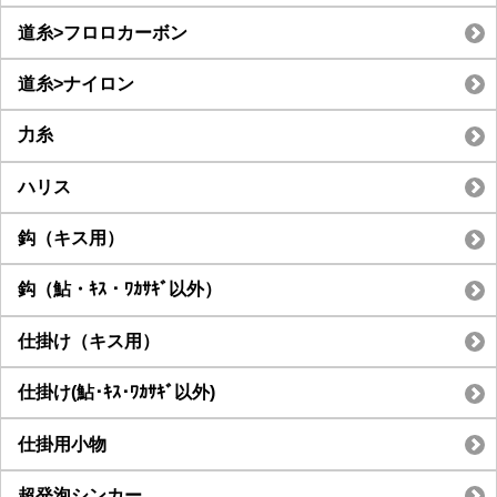
道糸>フロロカーボン
道糸>ナイロン
力糸
ハリス
鈎（キス用）
鈎（鮎・ｷｽ・ﾜｶｻｷﾞ以外）
仕掛け（キス用）
仕掛け(鮎･ｷｽ･ﾜｶｻｷﾞ以外)
仕掛用小物
超発泡シンカー