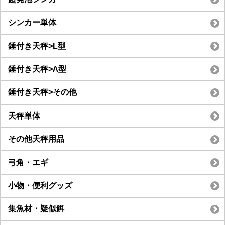
シンカー単体
錘付き天秤>L型
錘付き天秤>Λ型
錘付き天秤>その他
天秤単体
その他天秤用品
弓角・エギ
小物・便利グッズ
集魚材・疑似餌