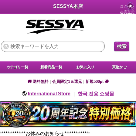
SESSYA本店
ログイン
会員登録
検索
カテゴリ一覧
新着商品一覧
お気に入り
買物かご
🚚 送料無料
|
会員限定1％還元
|
新規500pt 🎁
🌎
International Store
｜
한국 전용 쇼핑몰
**************お休みのお知らせ**************