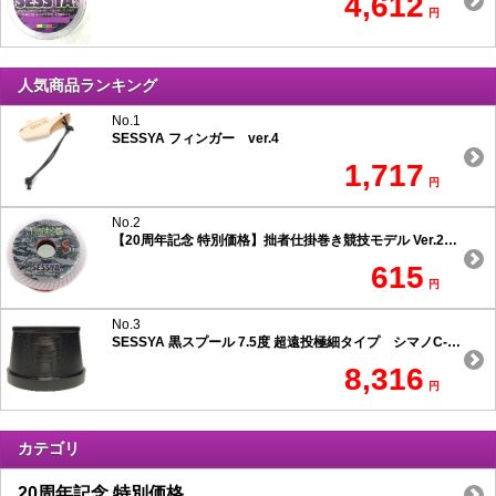
4,612
円
人気商品ランキング
No.1
SESSYA フィンガー ver.4
1,717
円
No.2
【20周年記念 特別価格】拙者仕掛巻き競技モデル Ver.2 スリムタイプ
615
円
No.3
SESSYA 黒スプール 7.5度 超遠投極細タイプ シマノC-1用
8,316
円
カテゴリ
20周年記念 特別価格