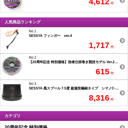
4,612
円
人気商品ランキング
No.1
SESSYA フィンガー ver.4
1,717
円
No.2
【20周年記念 特別価格】拙者仕掛巻き競技モデル Ver.2 スリムタイプ
615
円
No.3
SESSYA 黒スプール 7.5度 超遠投極細タイプ シマノC-1用
8,316
円
カテゴリ
20周年記念 特別価格