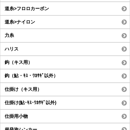
道糸>フロロカーボン
道糸>ナイロン
力糸
ハリス
鈎（キス用）
鈎（鮎・ｷｽ・ﾜｶｻｷﾞ以外）
仕掛け（キス用）
仕掛け(鮎･ｷｽ･ﾜｶｻｷﾞ以外)
仕掛用小物
超発泡シンカー