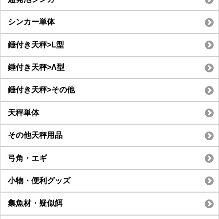
シンカー単体
錘付き天秤>L型
錘付き天秤>Λ型
錘付き天秤>その他
天秤単体
その他天秤用品
弓角・エギ
小物・便利グッズ
集魚材・疑似餌