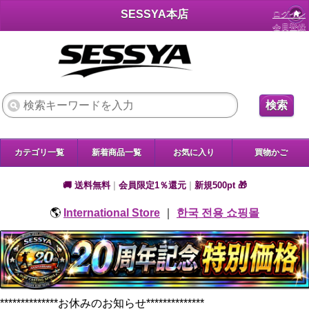
SESSYA本店
ログイン
会員登録
検索
カテゴリ一覧
新着商品一覧
お気に入り
買物かご
🚚 送料無料
|
会員限定1％還元
|
新規500pt 🎁
🌎
International Store
｜
한국 전용 쇼핑몰
**************お休みのお知らせ**************