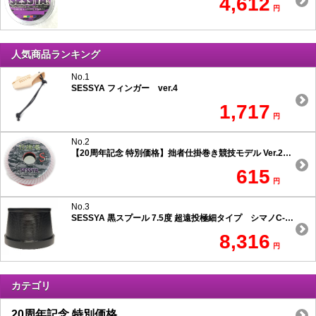
4,612
円
人気商品ランキング
No.1
SESSYA フィンガー ver.4
1,717
円
No.2
【20周年記念 特別価格】拙者仕掛巻き競技モデル Ver.2 スリムタイプ
615
円
No.3
SESSYA 黒スプール 7.5度 超遠投極細タイプ シマノC-1用
8,316
円
カテゴリ
20周年記念 特別価格