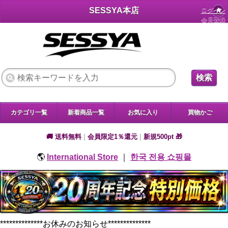
SESSYA本店
ログイン
会員登録
検索
カテゴリ一覧
新着商品一覧
お気に入り
買物かご
🚚 送料無料
|
会員限定1％還元
|
新規500pt 🎁
🌎
International Store
｜
한국 전용 쇼핑몰
**************お休みのお知らせ**************