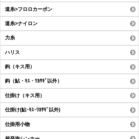
道糸>フロロカーボン
道糸>ナイロン
力糸
ハリス
鈎（キス用）
鈎（鮎・ｷｽ・ﾜｶｻｷﾞ以外）
仕掛け（キス用）
仕掛け(鮎･ｷｽ･ﾜｶｻｷﾞ以外)
仕掛用小物
超発泡シンカー