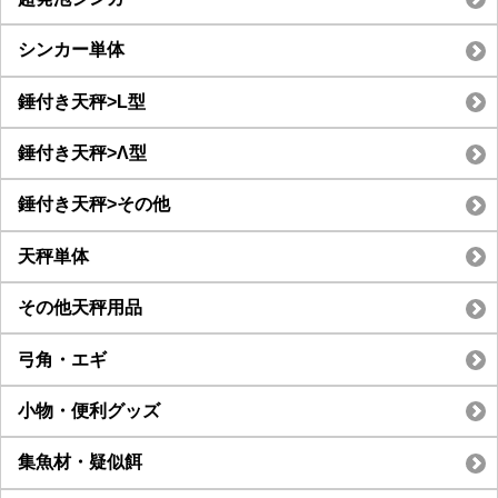
シンカー単体
錘付き天秤>L型
錘付き天秤>Λ型
錘付き天秤>その他
天秤単体
その他天秤用品
弓角・エギ
小物・便利グッズ
集魚材・疑似餌