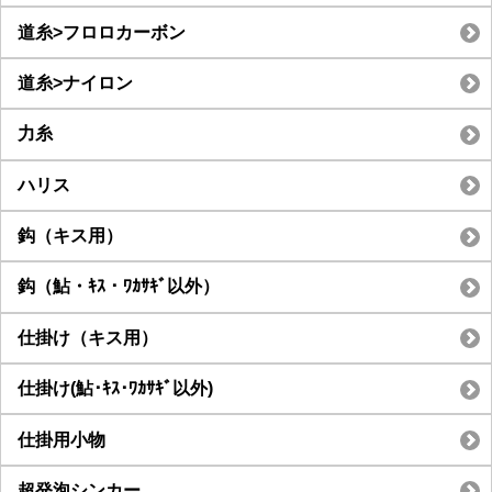
道糸>フロロカーボン
道糸>ナイロン
力糸
ハリス
鈎（キス用）
鈎（鮎・ｷｽ・ﾜｶｻｷﾞ以外）
仕掛け（キス用）
仕掛け(鮎･ｷｽ･ﾜｶｻｷﾞ以外)
仕掛用小物
超発泡シンカー