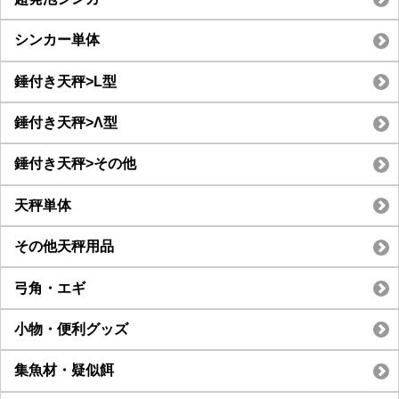
シンカー単体
錘付き天秤>L型
錘付き天秤>Λ型
錘付き天秤>その他
天秤単体
その他天秤用品
弓角・エギ
小物・便利グッズ
集魚材・疑似餌