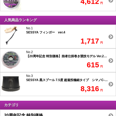
4,612
円
人気商品ランキング
No.1
SESSYA フィンガー ver.4
1,717
円
No.2
【20周年記念 特別価格】拙者仕掛巻き競技モデル Ver.2 スリムタイプ
615
円
No.3
SESSYA 黒スプール 7.5度 超遠投極細タイプ シマノC-1用
8,316
円
カテゴリ
20周年記念 特別価格