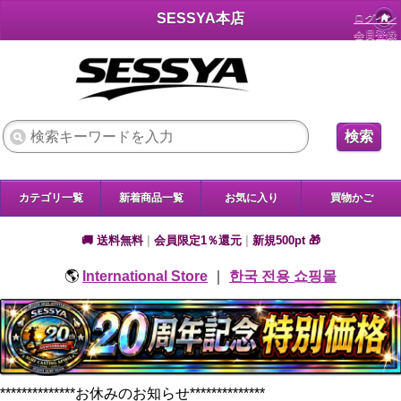
SESSYA本店
ログイン
会員登録
検索
カテゴリ一覧
新着商品一覧
お気に入り
買物かご
🚚 送料無料
|
会員限定1％還元
|
新規500pt 🎁
🌎
International Store
｜
한국 전용 쇼핑몰
**************お休みのお知らせ**************