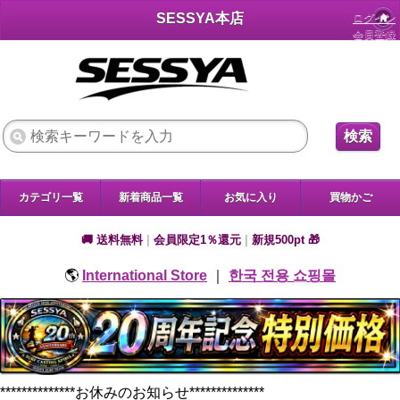
SESSYA本店
ログイン
会員登録
検索
カテゴリ一覧
新着商品一覧
お気に入り
買物かご
🚚 送料無料
|
会員限定1％還元
|
新規500pt 🎁
🌎
International Store
｜
한국 전용 쇼핑몰
**************お休みのお知らせ**************