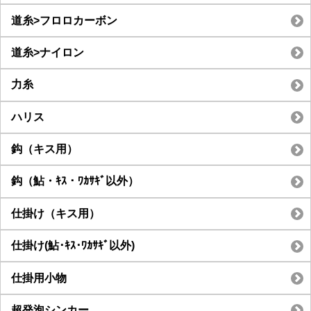
道糸>フロロカーボン
道糸>ナイロン
力糸
ハリス
鈎（キス用）
鈎（鮎・ｷｽ・ﾜｶｻｷﾞ以外）
仕掛け（キス用）
仕掛け(鮎･ｷｽ･ﾜｶｻｷﾞ以外)
仕掛用小物
超発泡シンカー