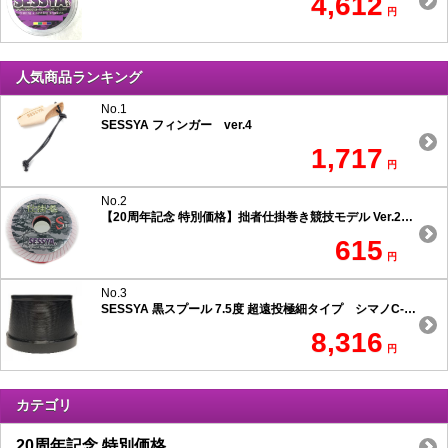
4,612
円
人気商品ランキング
No.1
SESSYA フィンガー ver.4
1,717
円
No.2
【20周年記念 特別価格】拙者仕掛巻き競技モデル Ver.2 スリムタイプ
615
円
No.3
SESSYA 黒スプール 7.5度 超遠投極細タイプ シマノC-1用
8,316
円
カテゴリ
20周年記念 特別価格