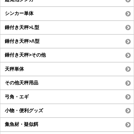
シンカー単体
錘付き天秤>L型
錘付き天秤>Λ型
錘付き天秤>その他
天秤単体
その他天秤用品
弓角・エギ
小物・便利グッズ
集魚材・疑似餌